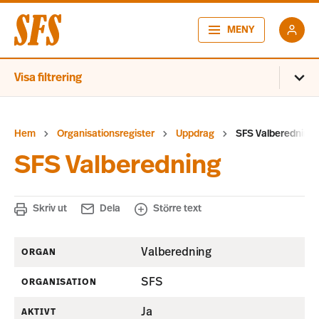
MENY
Visa filtrering
Hem
Organisationsregister
Uppdrag
SFS Valberedning
SFS Valberedning
Skriv ut
Dela
Större text
Valberedning
ORGAN
SFS
ORGANISATION
Ja
AKTIVT