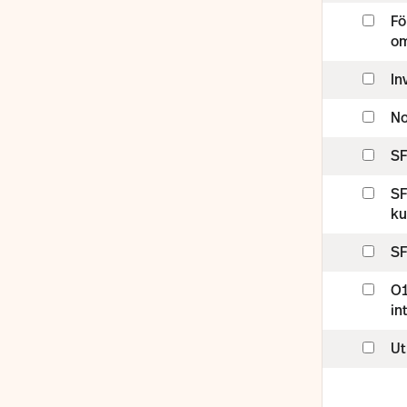
Fo
om
In
No
SF
SF
ku
SF
O1
in
Ut