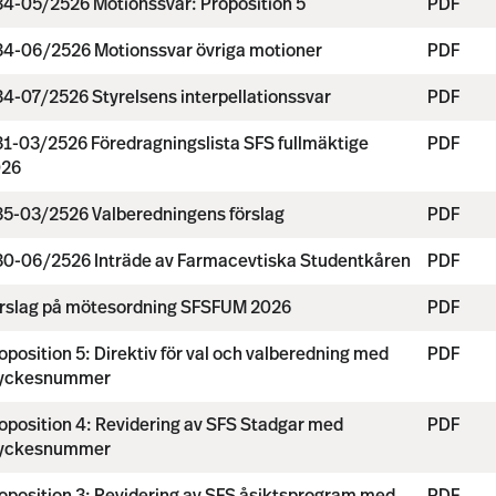
4-05/2526 Motionssvar: Proposition 5
PDF
4-06/2526 Motionssvar övriga motioner
PDF
4-07/2526 Styrelsens interpellationssvar
PDF
1-03/2526 Föredragningslista SFS fullmäktige
PDF
026
5-03/2526 Valberedningens förslag
PDF
0-06/2526 Inträde av Farmacevtiska Studentkåren
PDF
rslag på mötesordning SFSFUM 2026
PDF
oposition 5: Direktiv för val och valberedning med
PDF
tyckesnummer
oposition 4: Revidering av SFS Stadgar med
PDF
tyckesnummer