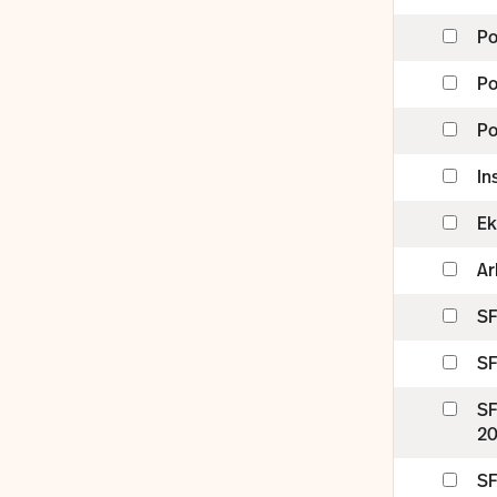
Po
Po
Po
In
Ek
Ar
SF
SF
SF
2
SF