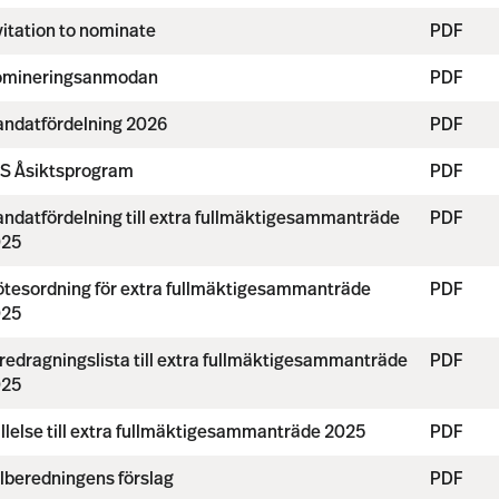
vitation to nominate
PDF
mineringsanmodan
PDF
ndatfördelning 2026
PDF
S Åsiktsprogram
PDF
ndatfördelning till extra fullmäktigesammanträde
PDF
025
tesordning för extra fullmäktigesammanträde
PDF
025
redragningslista till extra fullmäktigesammanträde
PDF
025
llelse till extra fullmäktigesammanträde 2025
PDF
lberedningens förslag
PDF