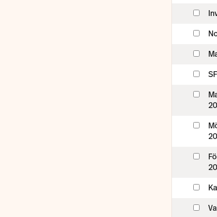
In
No
Ma
SF
Ma
2
Mö
2
Fö
2
Ka
Va