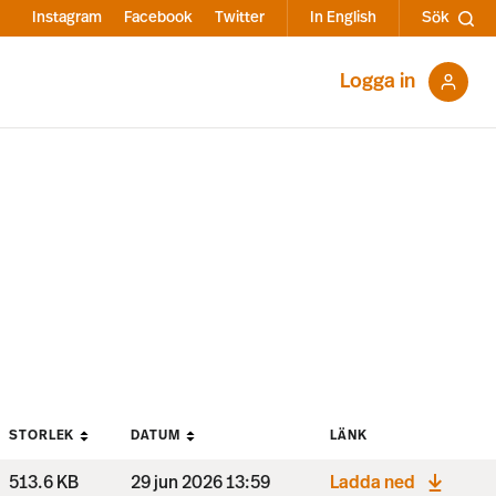
Instagram
Facebook
Twitter
In English
Sök
Logga in
STORLEK
DATUM
LÄNK
513.6 KB
29 jun 2026 13:59
Ladda ned