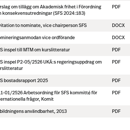
̈rslag om tillägg om Akademisk frihet i Förordning
PDF
 konsekvensutredningar (SFS 2024:183)
vitation to nominate, vice chairperson SFS
DOCX
mineringsanmodan vice ordförande
DOCX
S inspel till MTM om kurslitteratur
PDF
S inspel P2-05/2526 UKÄ:s regeringsuppdrag om
PDF
rslitteratur
S bostadsrapport 2025
PDF
1-01/2526 Arbetsordning för SFS kommitté för
PDF
ternationella frågor, Komit
bildningens användbarhet, 2013
PDF