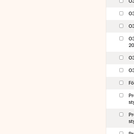
O3
O3
O3
O3
2
O3
O3
Fö
Pr
s
Pr
s