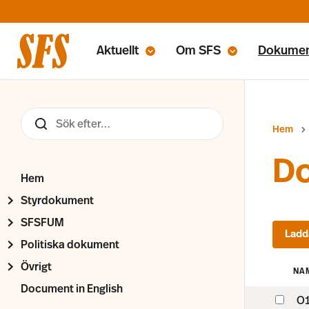
Aktuellt
Om SFS
Dokume
Hem
Do
Hem
Styrdokument
SFSFUM
Politiska dokument
Övrigt
NA
Document in English
O1