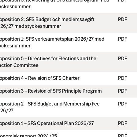
oposition 3: Revidering av SFS åsiktsprogram med
PDF
tyckesnummer
oposition 2: SFS Budget och medlemsavgift
PDF
26/27 med styckesnummer
oposition 1: SFS verksamhetsplan 2026/27 med
PDF
tyckesnummer
oposition 5 – Directives for Elections and the
PDF
ection Committee
oposition 4 – Revision of SFS Charter
PDF
oposition 3 – Revision of SFS Principle Program
PDF
oposition 2 – SFS Budget and Membership Fee
PDF
26/27
oposition 1 – SFS Operational Plan 2026/27
PDF
onomisk rapport 2024/25
PDF