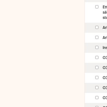
Et
sä
st
Ar
Ar
In
O3
O3
O3
O3
O3