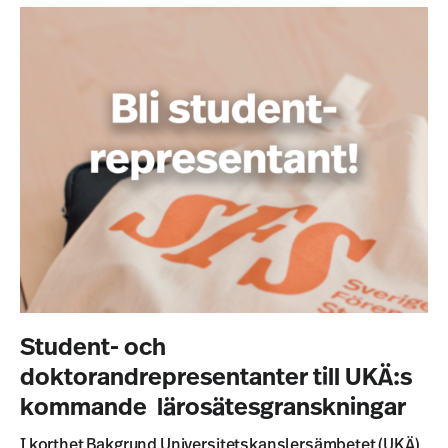
Student- och
doktorandrepresentanter till UKÄ:s
kommande lärosätesgranskningar
I korthet Bakgrund Universitetskanslersämbetet (UKÄ)