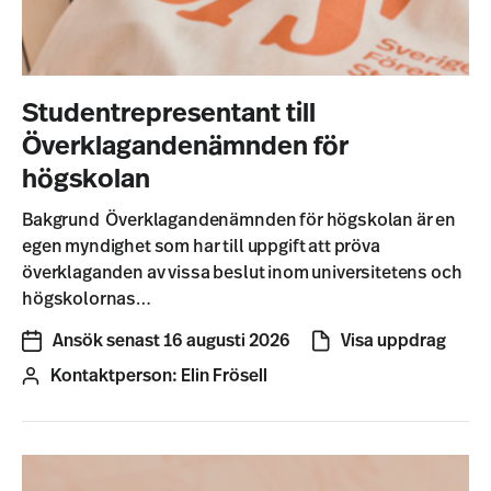
Studentrepresentant till
Överklagandenämnden för
högskolan
Bakgrund Överklagandenämnden för högskolan är en
egen myndighet som har till uppgift att pröva
överklaganden av vissa beslut inom universitetens och
högskolornas…
Ansök senast 16 augusti 2026
Visa uppdrag
Kontaktperson:
Elin Frösell