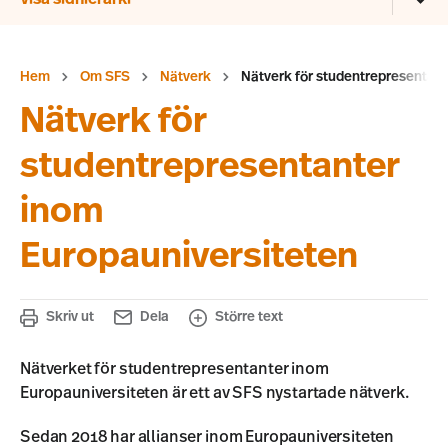
Hem
Om SFS
Nätverk
Nätverk för studentrepresentant
Nätverk för
studentrepresentanter
inom
Europauniversiteten
Skriv ut
Dela
Större text
Nätverket för studentrepresentanter inom
Europauniversiteten är ett av SFS nystartade nätverk.
Sedan 2018 har allianser inom Europauniversiteten