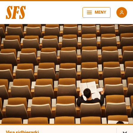
MENY
Visa sidhierarki