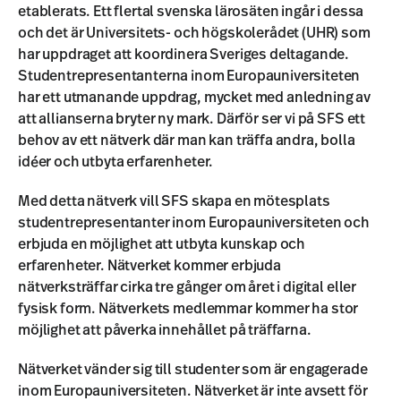
etablerats. Ett flertal svenska lärosäten ingår i dessa
och det är Universitets- och högskolerådet (UHR) som
har uppdraget att koordinera Sveriges deltagande.
Studentrepresentanterna inom Europauniversiteten
har ett utmanande uppdrag, mycket med anledning av
att allianserna bryter ny mark. Därför ser vi på SFS ett
behov av ett nätverk där man kan träffa andra, bolla
idéer och utbyta erfarenheter.
Med detta nätverk vill SFS skapa en mötesplats
studentrepresentanter inom Europauniversiteten och
erbjuda en möjlighet att utbyta kunskap och
erfarenheter. Nätverket kommer erbjuda
nätverksträffar cirka tre gånger om året i digital eller
fysisk form. Nätverkets medlemmar kommer ha stor
möjlighet att påverka innehållet på träffarna.
Nätverket vänder sig till studenter som är engagerade
inom Europauniversiteten. Nätverket är inte avsett för