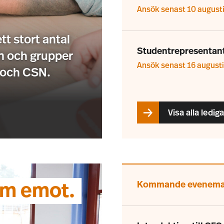
Ansök senast 10 august
tt stort antal
Studentrepresentant
an och grupper
Ansök senast 16 august
 och CSN.
Visa alla ledi
Kommande evenem
ram emot.