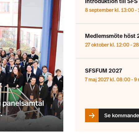
Introduktion till SFS
8 september kl. 13:00
-
Medlemsmöte höst 
27 oktober kl. 12:00
-
28
SFSFUM 2027
7 maj 2027 kl. 08:00
-
9 
 panelsamtal
.
Se kommande