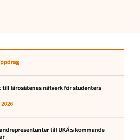
 uppdrag
till lärosätenas nätverk för studenters
i 2026
randrepresentanter till UKÄ:s kommande
ar