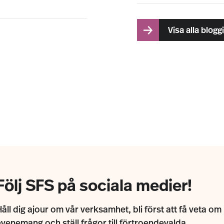
Visa alla blogg
Följ SFS på sociala medier!
åll dig ajour om vår verksamhet, bli först att få veta om
evenemang och ställ frågor till förtroendevalda.