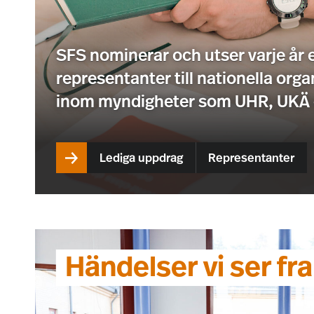
SFS nominerar och utser varje år e
representanter till nationella org
inom myndigheter som UHR, UKÄ
Lediga uppdrag
Representanter
Händelser vi ser f