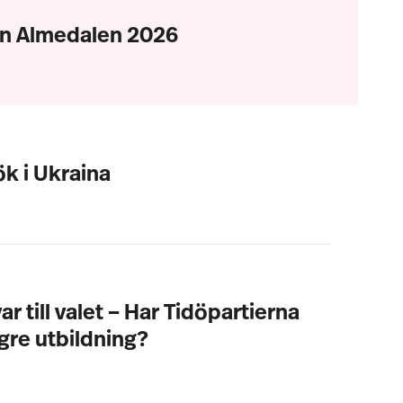
D
rån Almedalen 2026
k i Ukraina
 till valet – Har Tidöpartierna
ögre utbildning?