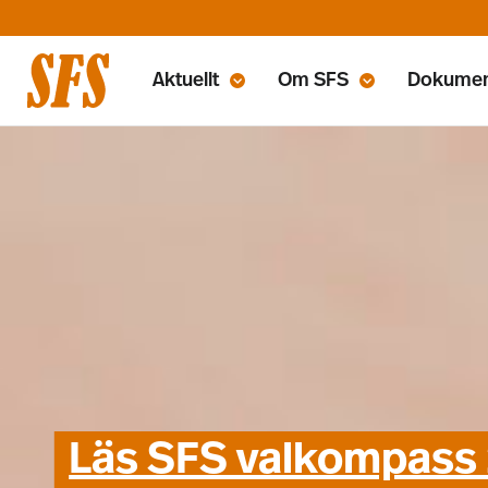
Aktuellt
Om SFS
Dokume
Läs SFS valkompass