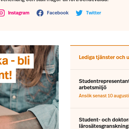
Instagram
Facebook
Twitter
Lediga tjänster och
 - bli
nt!
Studentrepresentant 
arbetsmiljö
Ansök senast 10 august
Student- och dokto
lärosätesgranskning