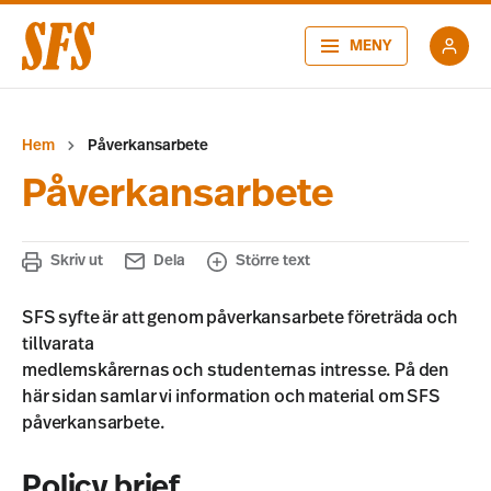
MENY
Hem
Påverkansarbete
Påverkansarbete
Skriv ut
Dela
Större text
SFS syfte är att genom påverkansarbete företräda och
tillvarata
medlemskårernas och studenternas intresse. På den
här sidan samlar vi information och material om SFS
påverkansarbete.
Policy brief