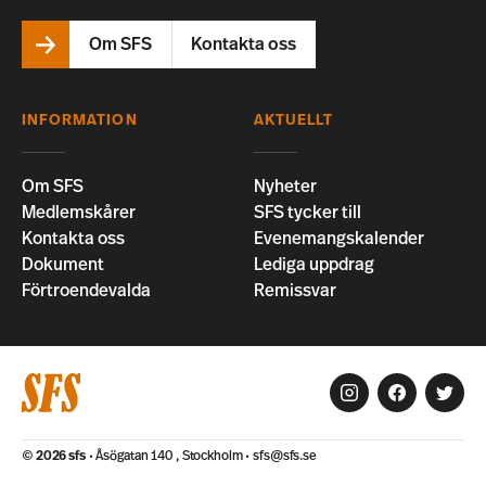
Om SFS
Kontakta oss
INFORMATION
AKTUELLT
Om SFS
Nyheter
Medlemskårer
SFS tycker till
Kontakta oss
Evenemangskalender
Dokument
Lediga uppdrag
Förtroendevalda
Remissvar
© 2026
sfs
Åsögatan 140 , Stockholm
sfs@sfs.se