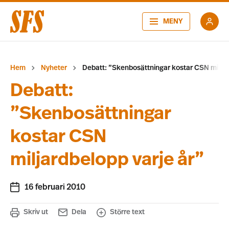
MENY
Hem
Nyheter
Debatt: ”Skenbosättningar kostar CSN miljar
Debatt:
”Skenbosättningar
kostar CSN
miljardbelopp varje år”
16 februari 2010
Skriv ut
Dela
Större text