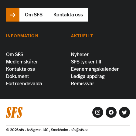
Om SFS
Kontakta oss
INFORMATION
AKTUELLT
Om SFS
Nyheter
Medlemskårer
SFS tycker till
Kontakta oss
Evenemangskalender
Dokument
Lediga uppdrag
Förtroendevalda
Remissvar
© 2026
sfs
Åsögatan 140 , Stockholm
sfs@sfs.se