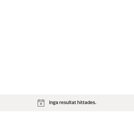
N
Inga resultat hittades.
o
t
i
s