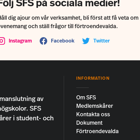
Följ SFS på sociala medier!
åll dig ajour om vår verksamhet, bli först att få veta om
evenemang och ställ frågor till förtroendevalda.
Instagram
Facebook
Twitter
INFORMATION
Om SFS
manslutning av
Medlemskårer
högskolor. SFS
Kontakta oss
årer i student- och
Dokument
Förtroendevalda