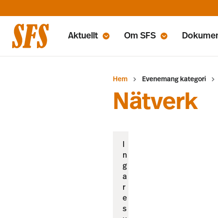
Aktuellt
Om SFS
Dokume
Hem
Evenemang kategori
Nätverk
N
I
o
n
t
g
i
a
s
r
e
s