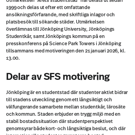
Utmärkelsen ”Årets studentstad” har delats ut sedan
1999 och delas ut efter ett omfattande
ansökningsförfarande, med skriftliga inlagor och
platsbesök till sökande städer. Utmärkelsen
överlämnas till Jönköping University, Jönköpings
Studentkår, samt Jönköpings kommun på en
presskonferens på Science Park Towers i Jönköping
tillsammans med motiveringen den 21 januari 2026, kl.
13.00.
Delar av SFS motivering
Jönköping är en studentstad där studenter aktivt bidrar
till stadens utveckling genom ett långsiktigt och
välfungerande samarbete mellan studentkår, lärosäte
och kommun. Staden erbjuder en trygg miljö med en
stabil bostadssituation där studentperspektivet
genomsyrar både kort- och långsiktiga beslut, och där