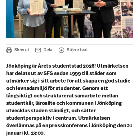
Skriv ut
Dela
Större text
Jönköping är Årets studentstad 2026! Utmärkelsen
har delats ut av SFS sedan 1999 till städer som
utmärker sig i sitt arbete för att skapa en god studie
och levnadsmiljö för studenter. Genom ett
långsiktigt och strukturerat samarbete mellan
studentkår, lärosäte och kommunen i Jönköping
utvecklas staden ständigt, och sätter
studentperspektiv i centrum. Utmärkelsen
överlämnas på en presskonferens i Jönköping den 21
januari kl. 13:00.