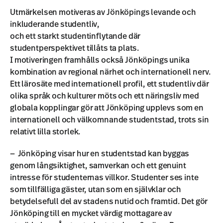
Utmärkelsen motiveras av Jönköpings levande och
inkluderande studentliv,
och ett starkt studentinflytande där
studentperspektivet tillåts ta plats.
I motiveringen framhålls också Jönköpings unika
kombination av regional närhet och internationell nerv.
Ett lärosäte med internationell profil, ett studentliv där
olika språk och kulturer möts och ett näringsliv med
globala kopplingar gör att Jönköping upplevs som en
internationell och välkomnande studentstad, trots sin
relativt lilla storlek.
— Jönköping visar hur en studentstad kan byggas
genom långsiktighet, samverkan och ett genuint
intresse för studenternas villkor. Studenter ses inte
som tillfälliga gäster, utan som en självklar och
betydelsefull del av stadens nutid och framtid. Det gör
Jönköping till en mycket värdig mottagare av