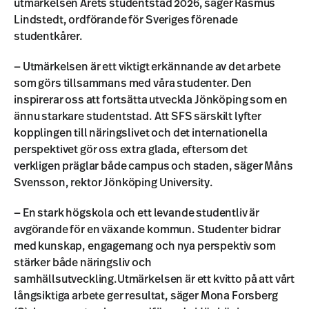
utmärkelsen Årets studentstad 2026, säger Rasmus
Lindstedt, ordförande för Sveriges förenade
studentkårer.
— Utmärkelsen är ett viktigt erkännande av det arbete
som görs tillsammans med våra studenter. Den
inspirerar oss att fortsätta utveckla Jönköping som en
ännu starkare studentstad. Att SFS särskilt lyfter
kopplingen till näringslivet och det internationella
perspektivet gör oss extra glada, eftersom det
verkligen präglar både campus och staden, säger Måns
Svensson, rektor Jönköping University.
— En stark högskola och ett levande studentliv är
avgörande för en växande kommun. Studenter bidrar
med kunskap, engagemang och nya perspektiv som
stärker både näringsliv och
samhällsutveckling.Utmärkelsen är ett kvitto på att vårt
långsiktiga arbete ger resultat, säger Mona Forsberg