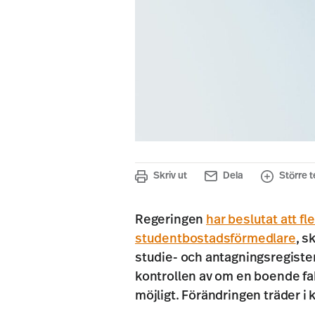
Skriv ut
Dela
Större t
Regeringen
har beslutat att fl
studentbostadsförmedlare
, s
studie- och antagningsregister 
kontrollen av om en boende fakt
möjligt. Förändringen träder i 