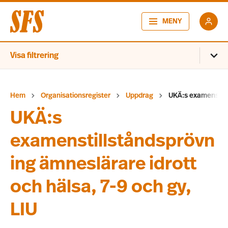
MENY
Visa filtrering
Hem
Organisationsregister
Uppdrag
UKÄ:s examenstills
UKÄ:s
examenstillståndsprövn
ing ämneslärare idrott
och hälsa, 7-9 och gy,
LIU