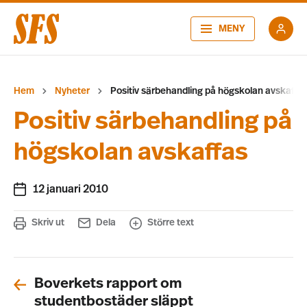
MENY
Hem
Nyheter
Positiv särbehandling på högskolan avskaffa
Positiv särbehandling på
högskolan avskaffas
12 januari 2010
Skriv ut
Dela
Större text
Boverkets rapport om
studentbostäder släppt