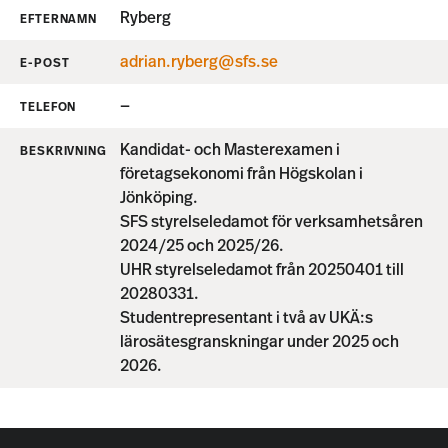
Ryberg
EFTERNAMN
adrian.ryberg@sfs.se
E-POST
—
TELEFON
Kandidat- och Masterexamen i
BESKRIVNING
företagsekonomi från Högskolan i
Jönköping.
SFS styrelseledamot för verksamhetsåren
2024/25 och 2025/26.
UHR styrelseledamot från 20250401 till
20280331.
Studentrepresentant i två av UKÄ:s
lärosätesgranskningar under 2025 och
2026.