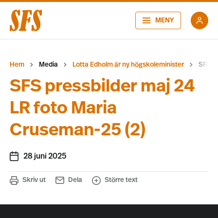
MENY
Hem
Media
Lotta Edholm är ny högskoleminister
SFS pr
SFS pressbilder maj 24
LR foto Maria
Cruseman-25 (2)
28 juni 2025
Skriv ut
Dela
Större text