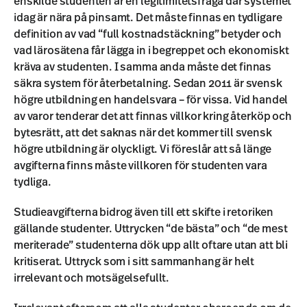
enskilde studenten är en legitimitetsfråga där systemet
idag är nära på pinsamt. Det måste finnas en tydligare
definition av vad “full kostnadstäckning” betyder och
vad lärosätena får lägga in i begreppet och ekonomiskt
kräva av studenten. I samma anda måste det finnas
säkra system för återbetalning. Sedan 2011 är svensk
högre utbildning en handelsvara – för vissa. Vid handel
av varor tenderar det att finnas villkor kring återköp och
bytesrätt, att det saknas när det kommer till svensk
högre utbildning är olyckligt. Vi föreslår att så länge
avgifterna finns måste villkoren för studenten vara
tydliga.
Studieavgifterna bidrog även till ett skifte i retoriken
gällande studenter. Uttrycken “de bästa” och “de mest
meriterade” studenterna dök upp allt oftare utan att bli
kritiserat. Uttryck som i sitt sammanhang är helt
irrelevant och motsägelsefullt.