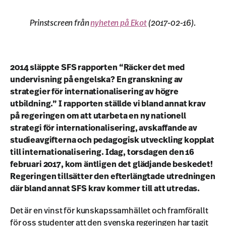
Prinstscreen från
nyheten på Ekot
(2017-02-16).
2014 släppte SFS rapporten “Räcker det med
undervisning på engelska? En granskning av
strategier för internationalisering av högre
utbildning.” I rapporten ställde vi bland annat krav
på regeringen om att utarbeta en ny nationell
strategi för internationalisering, avskaffande av
studieavgifterna och pedagogisk utveckling kopplat
till internationalisering. Idag, torsdagen den 16
februari 2017, kom äntligen det glädjande beskedet!
Regeringen tillsätter den efterlängtade utredningen
där bland annat SFS krav kommer till att utredas.
Det är en vinst för kunskapssamhället och framförallt
för oss studenter att den svenska regeringen har tagit