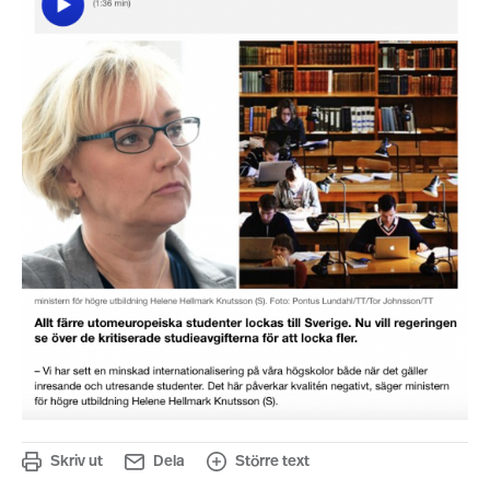
Skriv ut
Dela
Större text