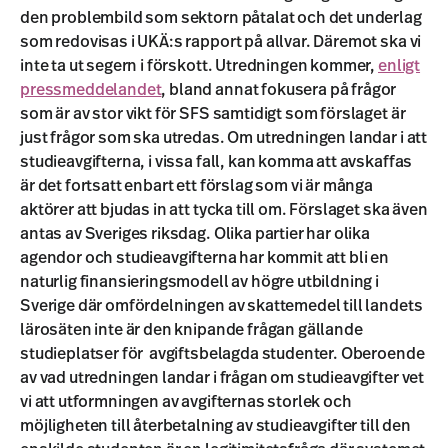
den problembild som sektorn påtalat och det underlag
som redovisas i UKÄ:s rapport på allvar. Däremot ska vi
inte ta ut segern i förskott. Utredningen kommer,
enligt
pressmeddelandet
, bland annat fokusera på frågor
som är av stor vikt för SFS samtidigt som förslaget är
just frågor som ska utredas. Om utredningen landar i att
studieavgifterna, i vissa fall, kan komma att avskaffas
är det fortsatt enbart ett förslag som vi är många
aktörer att bjudas in att tycka till om. Förslaget ska även
antas av Sveriges riksdag. Olika partier har olika
agendor och studieavgifterna har kommit att bli en
naturlig finansieringsmodell av högre utbildning i
Sverige där omfördelningen av skattemedel till landets
lärosäten inte är den knipande frågan gällande
studieplatser för avgiftsbelagda studenter. Oberoende
av vad utredningen landar i frågan om studieavgifter vet
vi att utformningen av avgifternas storlek och
möjligheten till återbetalning av studieavgifter till den