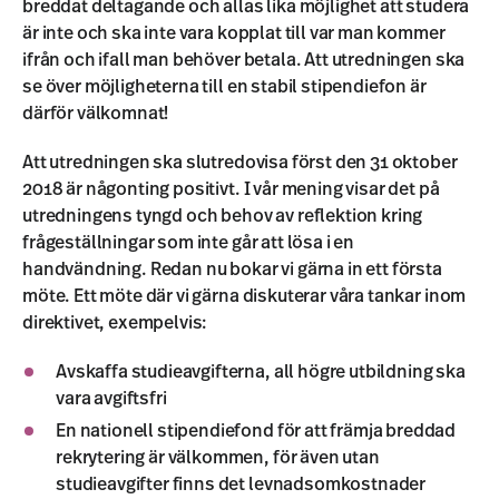
breddat deltagande och allas lika möjlighet att studera
är inte och ska inte vara kopplat till var man kommer
ifrån och ifall man behöver betala. Att utredningen ska
se över möjligheterna till en stabil stipendiefon är
därför välkomnat!
Att utredningen ska slutredovisa först den 31 oktober
2018 är någonting positivt. I vår mening visar det på
utredningens tyngd och behov av reflektion kring
frågeställningar som inte går att lösa i en
handvändning. Redan nu bokar vi gärna in ett första
möte. Ett möte där vi gärna diskuterar våra tankar inom
direktivet, exempelvis:
Avskaffa studieavgifterna, all högre utbildning ska
vara avgiftsfri
En nationell stipendiefond för att främja breddad
rekrytering är välkommen, för även utan
studieavgifter finns det levnadsomkostnader