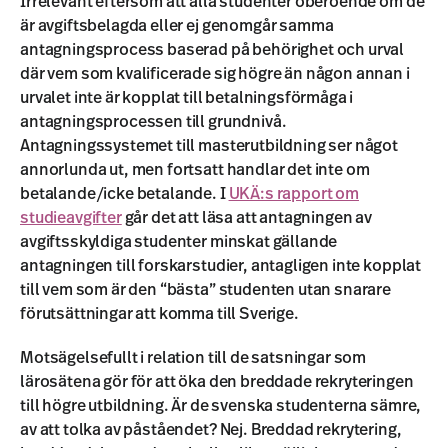
Irrelevant eftersom att alla studenter oberoende om de
är avgiftsbelagda eller ej genomgår samma
antagningsprocess baserad på behörighet och urval
där vem som kvalificerade sig högre än någon annan i
urvalet inte är kopplat till betalningsförmåga i
antagningsprocessen till grundnivå.
Antagningssystemet till masterutbildning ser något
annorlunda ut, men fortsatt handlar det inte om
betalande/icke betalande. I
UKÄ:s rapport om
studieavgifter
går det att läsa att antagningen av
avgiftsskyldiga studenter minskat gällande
antagningen till forskarstudier, antagligen inte kopplat
till vem som är den “bästa” studenten utan snarare
förutsättningar att komma till Sverige.
Motsägelsefullt i relation till de satsningar som
lärosätena gör för att öka den breddade rekryteringen
till högre utbildning. Är de svenska studenterna sämre,
av att tolka av påståendet? Nej. Breddad rekrytering,