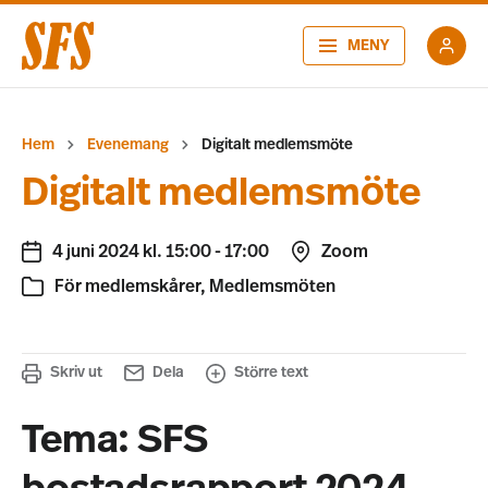
MENY
Hem
Evenemang
Digitalt medlemsmöte
Digitalt medlemsmöte
4 juni 2024 kl. 15:00
-
17:00
Zoom
För medlemskårer
,
Medlemsmöten
Skriv ut
Dela
Större text
Tema: SFS