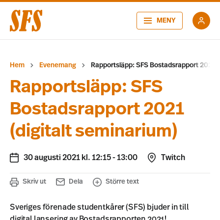
MENY
Hem
Evenemang
Rapportsläpp: SFS Bostadsrapport 2021 (d
Rapportsläpp: SFS
Bostadsrapport 2021
(digitalt seminarium)
30 augusti 2021 kl. 12:15
-
13:00
Twitch
Skriv ut
Dela
Större text
Sveriges förenade studentkårer (SFS) bjuder in till
digital lansering av Bostadsrapporten 2021!