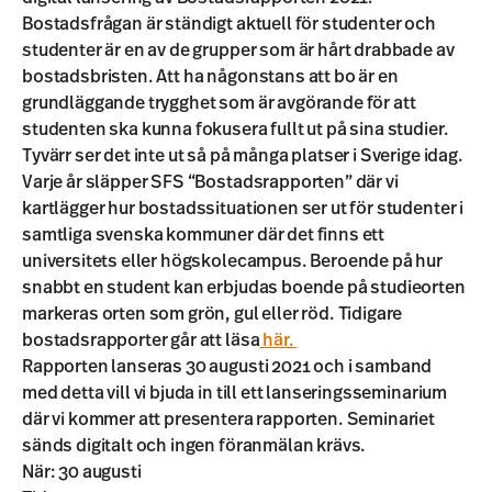
Bostadsfrågan är ständigt aktuell för studenter och
studenter är en av de grupper som är hårt drabbade av
bostadsbristen. Att ha någonstans att bo är en
grundläggande trygghet som är avgörande för att
studenten ska kunna fokusera fullt ut på sina studier.
Tyvärr ser det inte ut så på många platser i Sverige idag.
Varje år släpper SFS “Bostadsrapporten” där vi
kartlägger hur bostadssituationen ser ut för studenter i
samtliga svenska kommuner där det finns ett
universitets eller högskolecampus. Beroende på hur
snabbt en student kan erbjudas boende på studieorten
markeras orten som grön, gul eller röd. Tidigare
bostadsrapporter går att läsa
här.
Rapporten lanseras 30 augusti 2021 och i samband
med detta vill vi bjuda in till ett lanseringsseminarium
där vi kommer att presentera rapporten. Seminariet
sänds digitalt och ingen föranmälan krävs.
När: 30 augusti