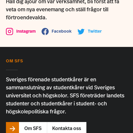
Håll dig ajour om vår verksamhet, bli först att få
veta om nya evenemang och ställ frågor till
förtroendevalda.
Instagram
Facebook
Twitter
OM SFS
Sveriges förenade studentkårer är en
sammanslutning av studentkårer vid Sveriges
universitet och högskolor. SFS företräder landets
studenter och studentkårer i student- och
högskolepolitiska frågor.
Om SFS
Kontakta oss