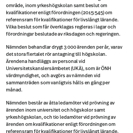
område, inom yrkeshögskolan samt beslut om
kvalifikationer enligt förordningen (2015:545) om
referensram för kvalifikationer för livslångt lärande.
Vilka beslut som får överklagas regleras i lagar och
förordningar beslutade av riksdagen och regeringen.
Nämnden behandlar drygt 3 000 ärenden per år, varav
det stora flertalet rör antagning till högskolan.
Ärendena handläggs av personal vid
Universitetskanslersämbetet (UKÄ), som är ÖNH
värdmyndighet, och avgörs av nämnden vid
sammanträden som vanligtvis hålls en gång per
månad.
Nämnden består av åtta ledamöter vid prövning av
ärenden inom universitet och högskolor samt
yrkeshögskolan, och tio ledamöter vid prövning av
ärenden om kvalifikationer enligt förordningen om
referensram för kvalifikationer för livslångt lärande.