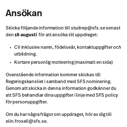
Ansökan
Skicka följande information till
studrep@sfs.se
senast
den
16 augusti
för att ansöka till uppdraget:
CV inklusive namn, födelseår, kontaktuppgifter och
utbildning.
Kortare personlig motivering (maximalt en sida)
Ovanstående information kommer skickas till
Regeringskansliet i samband med SFS nominering.
Genom att skicka in denna information godkänner du
att SFS behandlar dina uppgifter i linje med SFS policy
för personuppgifter.
Om du har några frågor om uppdraget, hör av dig till
elin.frosell@sfs.se
.