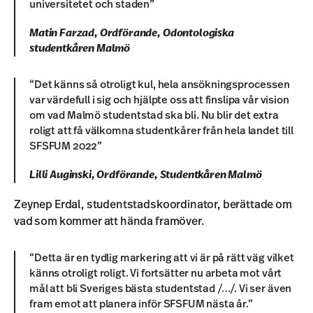
universitetet och staden”
Matin Farzad, Ordförande, Odontologiska
studentkåren Malmö
“Det känns så otroligt kul, hela ansökningsprocessen
var värdefull i sig och hjälpte oss att finslipa vår vision
om vad Malmö studentstad ska bli. Nu blir det extra
roligt att få välkomna studentkårer från hela landet till
SFSFUM 2022”
Lilli Auginski, Ordförande, Studentkåren Malmö
Zeynep Erdal, studentstadskoordinator, berättade om
vad som kommer att hända framöver.
“Detta är en tydlig markering att vi är på rätt väg vilket
känns otroligt roligt. Vi fortsätter nu arbeta mot vårt
mål att bli Sveriges bästa studentstad /…/. Vi ser även
fram emot att planera inför SFSFUM nästa år.”