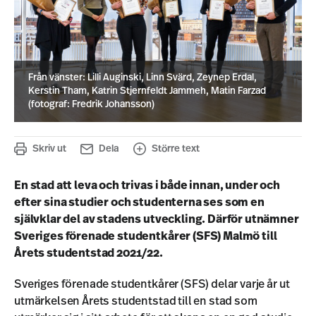
Från vänster: Lilli Auginski, Linn Svärd, Zeynep Erdal,
Kerstin Tham, Katrin Stjernfeldt Jammeh, Matin Farzad
(fotograf: Fredrik Johansson)
Skriv ut
Dela
Större text
En stad att leva och trivas i både innan, under och
efter sina studier och studenterna ses som en
självklar del av stadens utveckling. Därför utnämner
Sveriges förenade studentkårer (SFS) Malmö till
Årets studentstad 2021/22.
Sveriges förenade studentkårer (SFS) delar varje år ut
utmärkelsen Årets studentstad till en stad som