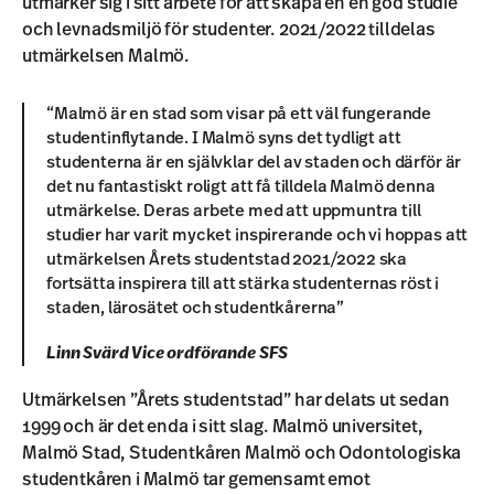
utmärker sig i sitt arbete för att skapa en en god studie
och levnadsmiljö för studenter. 2021/2022 tilldelas
utmärkelsen Malmö.
“Malmö är en stad som visar på ett väl fungerande
studentinflytande. I Malmö syns det tydligt att
studenterna är en självklar del av staden och därför är
det nu fantastiskt roligt att få tilldela Malmö denna
utmärkelse. Deras arbete med att uppmuntra till
studier har varit mycket inspirerande och vi hoppas att
utmärkelsen Årets studentstad 2021/2022 ska
fortsätta inspirera till att stärka studenternas röst i
staden, lärosätet och studentkårerna”
Linn Svärd Vice ordförande SFS
Utmärkelsen ”Årets studentstad” har delats ut sedan
1999 och är det enda i sitt slag. Malmö universitet,
Malmö Stad, Studentkåren Malmö och Odontologiska
studentkåren i Malmö tar gemensamt emot