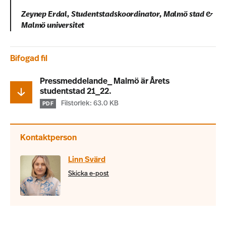
Zeynep Erdal, Studentstadskoordinator, Malmö stad &
Malmö universitet
Bifogad fil
Pressmeddelande_ Malmö är Årets
studentstad 21_22.
Filstorlek: 63.0 KB
PDF
Kontaktperson
Linn Svärd
Skicka e-post