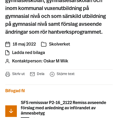
gymnasieskolan, gymnasiesärskolan och
inom kommunal vuxenutbildning på
gymnasial nivå och som särskild utbildning
på gymnasial nivå samt förslag avseende
ändringar som rör hantverksprogrammet.
18 maj 2022
Skolverket
Ladda ned bilaga
Kontaktperson:
Oskar M Wiik
Skriv ut
Dela
Större text
Bifogad fil
SFS remissvar P2-16_2122 Remiss avseende
förslag med anledning av införandet av
ämnesbetyg