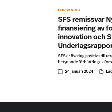
FORSKNING
SFS remissvar N
finansiering av 
innovation och S
Underlagsrappor
SFS är överlag positiva till ut
betydande förbättring av for
24 januari 2024
Lad