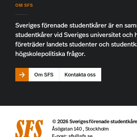
OM SFS
Sveriges förenade studentkårer är en sam
studentkårer vid Sveriges universitet och 
företräder landets studenter och studentk
högskolepolitiska frågor.
Om SFS
Kontakta oss
© 2026
Sveriges förenade studentkåre
Åsögatan 140 , Stockholm
E-post:
sfs@sfs.se