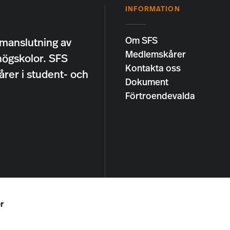
INFORMATION
Om SFS
manslutning av
Medlemskårer
högskolor. SFS
Kontakta oss
årer i student- och
Dokument
Förtroendevalda
r