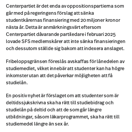
Centerpartiet är det enda av oppositionspartierna som
går med på regeringens förslag att sänka
studentkårernas finansiering med 20 miljoner kronor
nästa år. Detta är anmärkningsvärt eftersom
Centerpartiet dåvarande partiledare i februari 2025
lovade SFS medlemskårer att inte sänka finansieringen
och dessutom ställde sig bakom att indexera anslaget.
Fribeloppsgränsen föreslås avskaffas för lånedelen av
studiemedlet, vilket innebär att studenter kan ha högre
inkomster utan att det påverkar möjligheten att få
studielån.
En positiv nyhet är förslaget om att studenter som är
deltidssjukskrivna ska ha rätt till studiebidrag och
studielån på deltid och att de som går längre
utbildningar, såsom läkarprogrammet, ska ha rätt till
studiemedel längre än sex år.