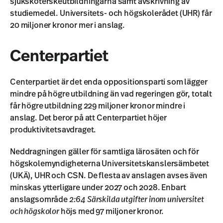
sjuksköterskeutbildningarna samt avskrivning av
studiemedel. Universitets- och högskolerådet (UHR) får
20 miljoner kronor mer i anslag.
Centerpartiet
Centerpartiet är det enda oppositionsparti som lägger
mindre på högre utbildning än vad regeringen gör, totalt
får högre utbildning 229 miljoner kronor mindre i
anslag. Det beror på att Centerpartiet höjer
produktivitetsavdraget.
Neddragningen gäller för samtliga lärosäten och för
högskolemyndigheterna Universitetskanslersämbetet
(UKÄ), UHR och CSN. De flesta av anslagen avses även
minskas ytterligare under 2027 och 2028. Enbart
anslagsområde
2:64 Särskilda utgifter inom universitet
och högskolor
höjs med 97 miljoner kronor.