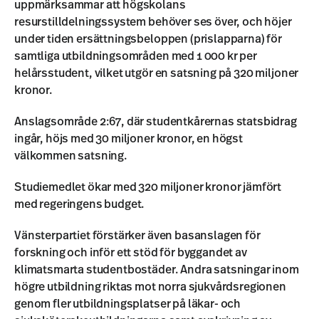
uppmärksammar att högskolans
resurstilldelningssystem behöver ses över, och höjer
under tiden ersättningsbeloppen (prislapparna) för
samtliga utbildningsområden med 1 000 kr per
helårsstudent, vilket utgör en satsning på 320 miljoner
kronor.
Anslagsområde 2:67, där studentkårernas statsbidrag
ingår, höjs med 30 miljoner kronor, en högst
välkommen satsning.
Studiemedlet ökar med 320 miljoner kronor jämfört
med regeringens budget.
Vänsterpartiet förstärker även basanslagen för
forskning och inför ett stöd för byggandet av
klimatsmarta studentbostäder. Andra satsningar inom
högre utbildning riktas mot norra sjukvårdsregionen
genom fler utbildningsplatser på läkar- och