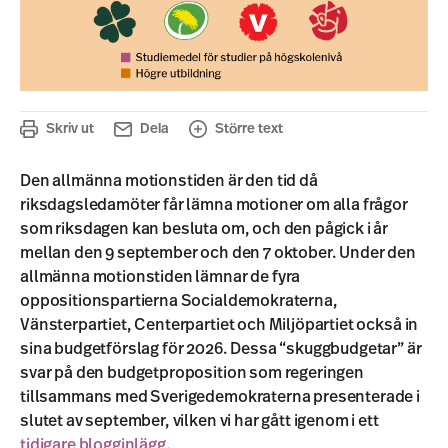
Skriv ut
Dela
Större text
Den allmänna motionstiden är den tid då
riksdagsledamöter får lämna motioner om alla frågor
som riksdagen kan besluta om, och den pågick i år
mellan den 9 september och den 7 oktober. Under den
allmänna motionstiden lämnar de fyra
oppositionspartierna Socialdemokraterna,
Vänsterpartiet, Centerpartiet och Miljöpartiet också in
sina budgetförslag för 2026. Dessa “skuggbudgetar” är
svar på den budgetproposition som regeringen
tillsammans med Sverigedemokraterna presenterade i
slutet av september, vilken vi har gått igenom i ett
tidigare blogginlägg
.