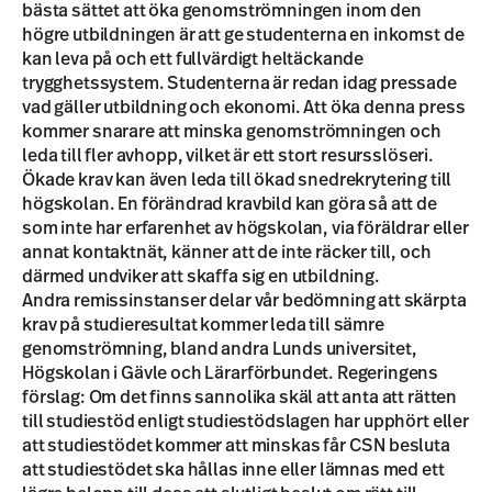
bästa sättet att öka genomströmningen inom den
högre utbildningen är att ge studenterna en inkomst de
kan leva på och ett fullvärdigt heltäckande
trygghetssystem. Studenterna är redan idag pressade
vad gäller utbildning och ekonomi. Att öka denna press
kommer snarare att minska genomströmningen och
leda till fler avhopp, vilket är ett stort resursslöseri.
Ökade krav kan även leda till ökad snedrekrytering till
högskolan. En förändrad kravbild kan göra så att de
som inte har erfarenhet av högskolan, via föräldrar eller
annat kontaktnät, känner att de inte räcker till, och
därmed undviker att skaffa sig en utbildning.
Andra remissinstanser delar vår bedömning att skärpta
krav på studieresultat kommer leda till sämre
genomströmning, bland andra Lunds universitet,
Högskolan i Gävle och Lärarförbundet. Regeringens
förslag: Om det finns sannolika skäl att anta att rätten
till studiestöd enligt studiestödslagen har upphört eller
att studiestödet kommer att minskas får CSN besluta
att studiestödet ska hållas inne eller lämnas med ett