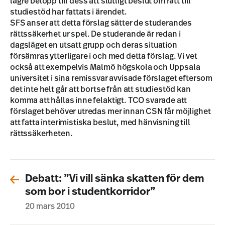
lägre belopp till dess att slutligt beslut om rätt till
studiestöd har fattats i ärendet.
SFS anser att detta förslag sätter de studerandes
rättssäkerhet ur spel. De studerande är redan i
dagsläget en utsatt grupp och deras situation
försämras ytterligare i och med detta förslag. Vi vet
också att exempelvis Malmö högskola och Uppsala
universitet i sina remissvar avvisade förslaget eftersom
det inte helt går att bortse från att studiestöd kan
komma att hållas inne felaktigt. TCO svarade att
förslaget behöver utredas mer innan CSN får möjlighet
att fatta interimistiska beslut, med hänvisning till
rättssäkerheten.
Debatt: ”Vi vill sänka skatten för dem
som bor i studentkorridor”
20 mars 2010