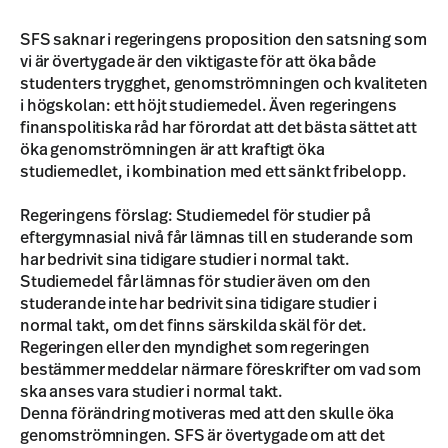
SFS saknar i regeringens proposition den satsning som
vi är övertygade är den viktigaste för att öka både
studenters trygghet, genomströmningen och kvaliteten
i högskolan: ett höjt studiemedel. Även regeringens
finanspolitiska råd har förordat att det bästa sättet att
öka genomströmningen är att kraftigt öka
studiemedlet, i kombination med ett sänkt fribelopp.
Regeringens förslag: Studiemedel för studier på
eftergymnasial nivå får lämnas till en studerande som
har bedrivit sina tidigare studier i normal takt.
Studiemedel får lämnas för studier även om den
studerande inte har bedrivit sina tidigare studier i
normal takt, om det finns särskilda skäl för det.
Regeringen eller den myndighet som regeringen
bestämmer meddelar närmare föreskrifter om vad som
ska anses vara studier i normal takt.
Denna förändring motiveras med att den skulle öka
genomströmningen. SFS är övertygade om att det