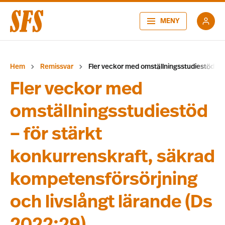
MENY
Hem
Remissvar
Fler veckor med omställningsstudiestöd – f
Fler veckor med
omställningsstudiestöd
– för stärkt
konkurrenskraft, säkrad
kompetensförsörjning
och livslångt lärande (Ds
2022:29)