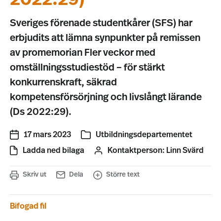
Sveriges förenade studentkårer (SFS) har
erbjudits att lämna synpunkter på remissen
av promemorian Fler veckor med
omställningsstudiestöd – för stärkt
konkurrenskraft, säkrad
kompetensförsörjning och livslångt lärande
(Ds 2022:29).
17 mars 2023
Utbildningsdepartementet
Ladda ned bilaga
Kontaktperson:
Linn Svärd
Skriv ut
Dela
Större text
Bifogad fil