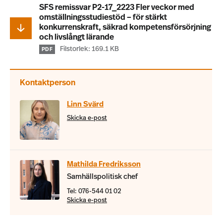
SFS remissvar P2-17_2223 Fler veckor med
omställningsstudiestöd – för stärkt
konkurrenskraft, säkrad kompetensförsörjning
och livslångt lärande
Filstorlek: 169.1 KB
PDF
Kontaktperson
Linn Svärd
Skicka e-post
Mathilda Fredriksson
Samhällspolitisk chef
Tel: 076-544 01 02
Skicka e-post