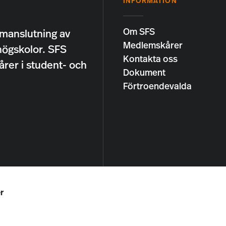
INFORMATION
Om SFS
manslutning av
Medlemskårer
högskolor. SFS
Kontakta oss
årer i student- och
Dokument
Förtroendevalda
r