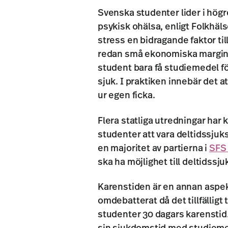
Svenska studenter lider i hög
psykisk ohälsa, enligt Folkhä
stress en bidragande faktor ti
redan små ekonomiska margina
student bara få studiemedel för
sjuk. I praktiken innebär det 
ur egen ficka.
Flera statliga utredningar har
studenter att vara deltidssjuks
en majoritet av partierna i
SFS
ska ha möjlighet till deltidssj
Karenstiden är en annan aspe
omdebatterat då det tillfällig
studenter 30 dagars karenstid