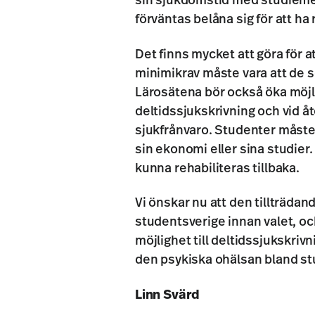
sin sjukdomstid med studiemed
förväntas belåna sig för att ha 
Det finns mycket att göra för 
minimikrav måste vara att de 
Lärosätena bör också öka möjli
deltidssjukskrivning och vid åt
sjukfrånvaro. Studenter måste 
sin ekonomi eller sina studier.
kunna rehabiliteras tillbaka.
Vi önskar nu att den tillträdand
studentsverige innan valet, och
möjlighet till deltidssjukskrivn
den psykiska ohälsan bland s
Linn Svärd