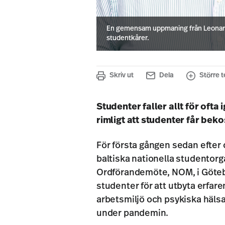
En gemensam uppmaning från Leonardo
studentkårer.
Skriv ut
Dela
Större t
Studenter faller allt för oft
rimligt att studenter får beko
För första gången sedan efte
baltiska nationella studentor
Ordförandemöte, NOM, i Göteb
studenter för att utbyta erfar
arbetsmiljö och psykiska hälsa
under pandemin.