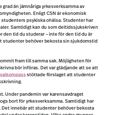
re grad än jämnåriga yrkesverksamma av
lsomyndigheten. Enligt CSN är ekonomisk
ll studenters psykiska ohälsa. Studenter har
ler. Samtidigt kan du som deltidssjukskriven
 den tid du studerar – inte för den tid du är
att studenter behöver bekosta sin sjukdomstid
 kommit fram till samma sak. Möjligheten för
krivna bör införas. Det var glädjande att se att
 valkompass
stöttade förslaget att studenter
ukskrivning.
kt. Under pandemin var karensavdraget
t togs bort för yrkesverksamma. Samtidigt har
. Det innebär att studenter behöver bekosta