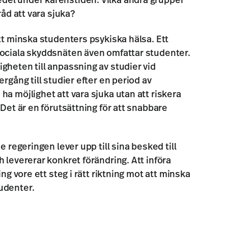
el under karenstiden. Vilka andra grupper
råd att vara sjuka?
att minska studenters psykiska hälsa. Ett
sociala skyddsnäten även omfattar studenter.
gheten till anpassning av studier vid
ergång till studier efter en period av
ha möjlighet att vara sjuka utan att riskera
 Det är en förutsättning för att snabbare
e regeringen lever upp till sina besked till
 levererar konkret förändring. Att införa
ing vore ett steg i rätt riktning mot att minska
tudenter.