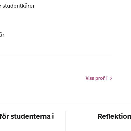
e studentkårer
år
Visa profil
för studenterna i
Reflektio