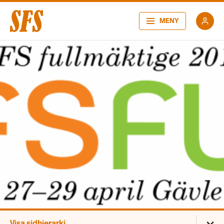
MENY
Visa sidhierarki