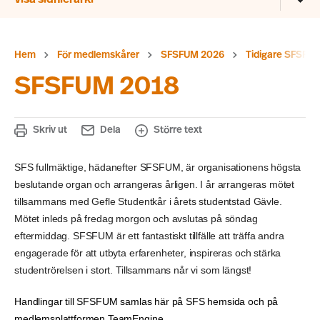
Hem
För medlemskårer
SFSFUM 2026
Tidigare SFSFU
SFSFUM 2018
Skriv ut
Dela
Större text
SFS fullmäktige, hädanefter
SFSFUM
, är organisationens högsta
beslutande organ och arrangeras årligen. I år arrangeras mötet
tillsammans med Gefle Studentkår i årets studentstad Gävle.
Mötet inleds på fredag morgon och avslutas på söndag
eftermiddag.
SFSFUM
är ett fantastiskt tillfälle att träffa andra
engagerade för att utbyta erfarenheter, inspireras och stärka
studentrörelsen i stort. Tillsammans når vi som längst!
Handlingar till
SFSFUM
samlas här på SFS hemsida
och på
medlemsplattformen TeamEngine.