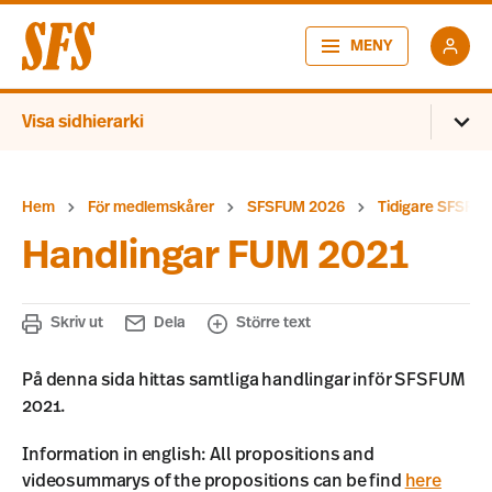
MENY
Visa sidhierarki
Hem
För medlemskårer
SFSFUM 2026
Tidigare SFSFU
Handlingar FUM 2021
Skriv ut
Dela
Större text
På denna sida hittas samtliga handlingar inför SFSFUM
2021.
Information in english: All propositions and
videosummarys of the propositions can be find
here