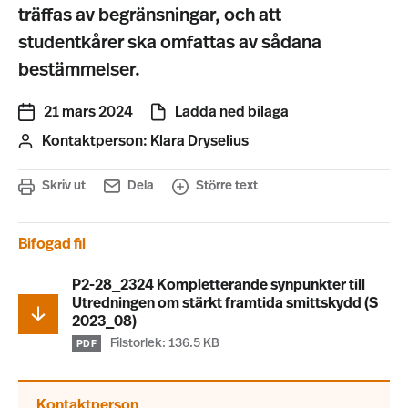
träffas av begränsningar, och att
studentkårer ska omfattas av sådana
bestämmelser.
21 mars 2024
Ladda ned bilaga
Kontaktperson:
Klara Dryselius
Skriv ut
Dela
Större text
Bifogad fil
P2-28_2324 Kompletterande synpunkter till
Utredningen om stärkt framtida smittskydd (S
2023_08)
Filstorlek: 136.5 KB
PDF
Kontaktperson