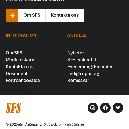
Om SFS
Kontakta oss
INFORMATION
AKTUELLT
Om SFS
Nyheter
Medlemskårer
SFS tycker till
Kontakta oss
Evenemangskalender
Dokument
Lediga uppdrag
Förtroendevalda
Remissvar
© 2026
sfs
Åsögatan 140 , Stockholm
sfs@sfs.se