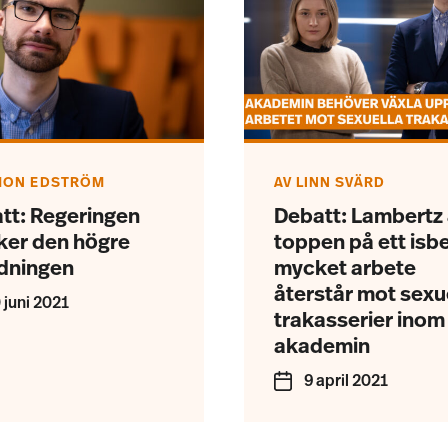
MON EDSTRÖM
AV
LINN SVÄRD
tt: Regeringen
Debatt: Lambertz 
iker den högre
toppen på ett isb
ldningen
mycket arbete
återstår mot sexu
 juni 2021
trakasserier inom
akademin
9 april 2021