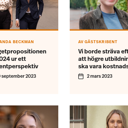
ANDA BECKMAN
AV
GÄSTSKRIBENT
etpropositionen
Vi borde sträva ef
024 ur ett
att högre utbildni
entperspektiv
ska vara kostnads
 september 2023
2 mars 2023