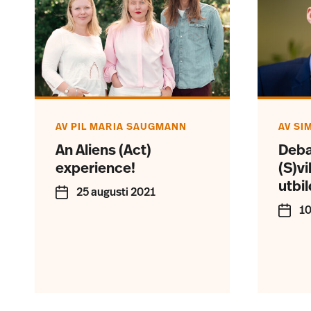
AV
PIL MARIA SAUGMANN
AV
SI
An Aliens (Act)
Deba
experience!
(S)v
utbi
25 augusti 2021
10