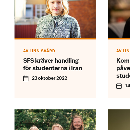
AV
LINN SVÄRD
AV
LI
SFS kräver handling
Komm
för studenterna i Iran
påve
stud
23 oktober 2022
14