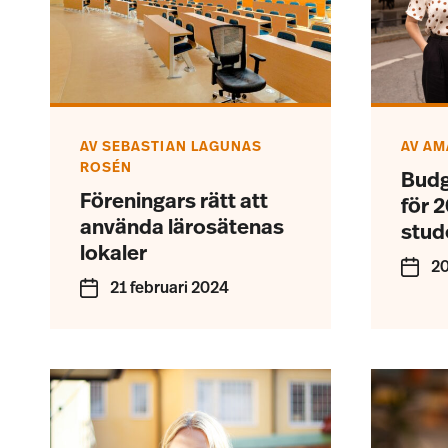
AV
SEBASTIAN LAGUNAS
AV
AM
ROSÉN
Budg
Föreningars rätt att
för 2
använda lärosätenas
stud
lokaler
20
21 februari 2024