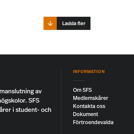
Ladda fler
INFORMATION
Om SFS
manslutning av
Medlemskårer
högskolor. SFS
Kontakta oss
årer i student- och
Dokument
Förtroendevalda