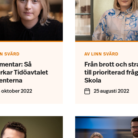
NN SVÄRD
AV
LINN SVÄRD
entar: Så
Från brott och str
rkar Tidöavtalet
till prioriterad frå
enterna
Skola
 oktober 2022
25 augusti 2022