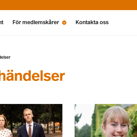
nt
För medlemskårer
Kontakta oss
delser
 händelser