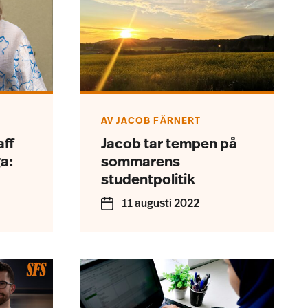
AV
JACOB FÄRNERT
aff
Jacob tar tempen på
ga:
sommarens
studentpolitik
11 augusti 2022