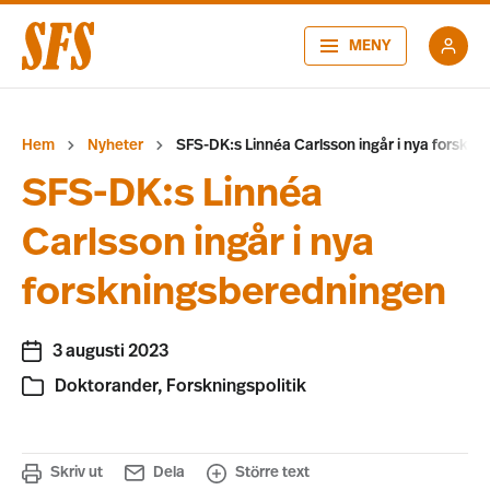
MENY
Hem
Nyheter
SFS-DK:s Linnéa Carlsson ingår i nya forskn
SFS-DK:s Linnéa
Carlsson ingår i nya
forskningsberedningen
3 augusti 2023
Doktorander
,
Forskningspolitik
Skriv ut
Dela
Större text