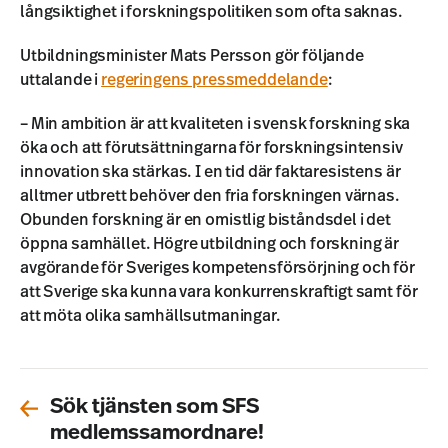
långsiktighet i forskningspolitiken som ofta saknas.
Utbildningsminister Mats Persson gör följande
uttalande i
regeringens pressmeddelande
:
– Min ambition är att kvaliteten i svensk forskning ska
öka och att förutsättningarna för forskningsintensiv
innovation ska stärkas. I en tid där faktaresistens är
alltmer utbrett behöver den fria forskningen värnas.
Obunden forskning är en omistlig biståndsdel i det
öppna samhället. Högre utbildning och forskning är
avgörande för Sveriges kompetensförsörjning och för
att Sverige ska kunna vara konkurrenskraftigt samt för
att möta olika samhällsutmaningar.
Sök tjänsten som SFS
medlemssamordnare!