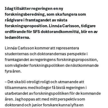
Idag tillsätter regeringen en ny
forskningsberedning, som ska fungera som
rådgivare i framtagandet av nästa
forskningsproposition. Linnéa Carlsson, tidigare
ordförande för SFS doktorandkommitté, blir en av
ledamöterna.
Linnéa Carlsson kommer att representera
studenternas och doktorandernas perspektiv i
framtagandet av regeringens forskningsproposition,
som vägleder forskningspolitiken de nästkommande
fyra åren.
– Det ska bli otroligt roligt och utmanande att
tillsammans med kollegor få bistå regeringen i
utarbetandet av forskningspolitiken för de kommande
åren. Jag hoppas att med mitt perspektiv som
doktorand och junior forskare kunna lyfta en