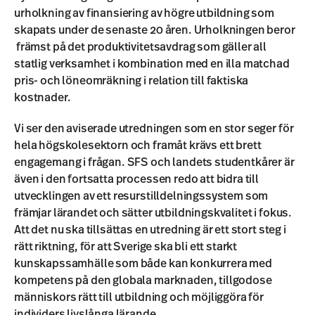
urholkning av finansiering av högre utbildning som
skapats under de senaste 20 åren. Urholkningen beror
främst på det produktivitetsavdrag som gäller all
statlig verksamhet i kombination med en illa matchad
pris- och löneomräkning i relation till faktiska
kostnader.
Vi ser den aviserade utredningen som en stor seger för
hela högskolesektorn och framåt krävs ett brett
engagemang i frågan. SFS och landets studentkårer är
även i den fortsatta processen redo att bidra till
utvecklingen av ett resurstilldelningssystem som
främjar lärandet och sätter utbildningskvalitet i fokus.
Att det nu ska tillsättas en utredning är ett stort steg i
rätt riktning, för att Sverige ska bli ett starkt
kunskapssamhälle som både kan konkurrera med
kompetens på den globala marknaden, tillgodose
människors rätt till utbildning och möjliggöra för
individers livslånga lärande.