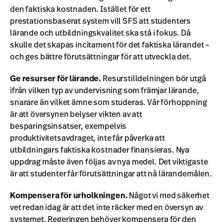
den faktiska kostnaden. Istället för ett
prestationsbaserat system vill SFS att studenters
lärande och utbildningskvalitet ska stå i fokus. Då
skulle det skapas incitament för det faktiska lärandet –
och ges bättre förutsättningar för att utveckla det.
Ge resurser för lärande.
Resurstilldelningen bör utgå
ifrån vilken typ av undervisning som främjar lärande,
snarare än vilket ämne som studeras. Vår förhoppning
är att översynen belyser vikten av att
besparingsinsatser, exempelvis
produktivitetsavdraget, inte får påverka att
utbildningars faktiska kostnader finansieras. Nya
uppdrag måste även följas av nya medel. Det viktigaste
är att studenter får förutsättningar att nå lärandemålen.
Kompensera för urholkningen.
Något vi med säkerhet
vet redan idag är att det inte räcker med en översyn av
systemet. Regeringen behöver kompensera för den