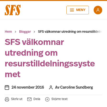
MENY
Hem
Bloggar
SFS välkomnar utredning om resurstilldelnin
SFS välkomnar
utredning om
resurstilldelningssyste
met
24 november 2016
Av
Caroline Sundberg
Skriv ut
Dela
Större text