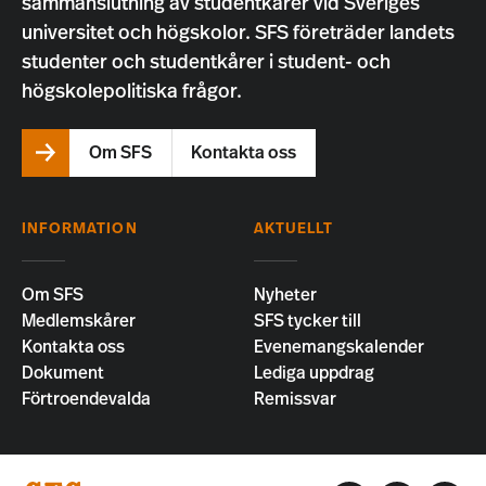
sammanslutning av studentkårer vid Sveriges
universitet och högskolor. SFS företräder landets
studenter och studentkårer i student- och
högskolepolitiska frågor.
Om SFS
Kontakta oss
INFORMATION
AKTUELLT
Om SFS
Nyheter
Medlemskårer
SFS tycker till
Kontakta oss
Evenemangskalender
Dokument
Lediga uppdrag
Förtroendevalda
Remissvar