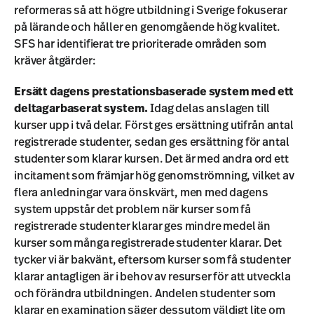
reformeras så att högre utbildning i Sverige fokuserar
på lärande och håller en genomgående hög kvalitet.
SFS har identifierat tre prioriterade områden som
kräver åtgärder:
Ersätt dagens prestationsbaserade system med ett
deltagarbaserat system.
Idag delas anslagen till
kurser upp i två delar. Först ges ersättning utifrån antal
registrerade studenter, sedan ges ersättning för antal
studenter som klarar kursen. Det är med andra ord ett
incitament som främjar hög genomströmning, vilket av
flera anledningar vara önskvärt, men med dagens
system uppstår det problem när kurser som få
registrerade studenter klarar ges mindre medel än
kurser som många registrerade studenter klarar. Det
tycker vi är bakvänt, eftersom kurser som få studenter
klarar antagligen är i behov av resurser för att utveckla
och förändra utbildningen. Andelen studenter som
klarar en examination säger dessutom väldigt lite om