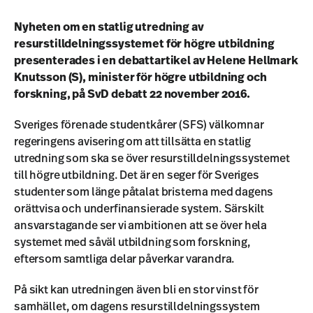
Nyheten om en statlig utredning av
resurstilldelningssystemet för högre utbildning
presenterades i en debattartikel av Helene Hellmark
Knutsson (S), minister för högre utbildning och
forskning, på SvD debatt 22 november 2016.
Sveriges förenade studentkårer (SFS) välkomnar
regeringens avisering om att tillsätta en statlig
utredning som ska se över resurstilldelningssystemet
till högre utbildning. Det är en seger för Sveriges
studenter som länge påtalat bristerna med dagens
orättvisa och underfinansierade system. Särskilt
ansvarstagande ser vi ambitionen att se över hela
systemet med såväl utbildning som forskning,
eftersom samtliga delar påverkar varandra.
På sikt kan utredningen även bli en stor vinst för
samhället, om dagens resurstilldelningssystem