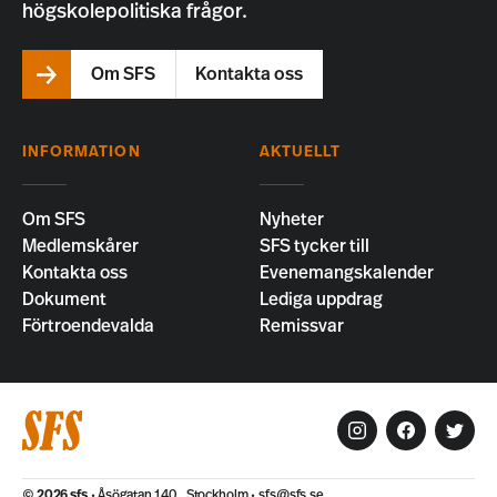
högskolepolitiska frågor.
Om SFS
Kontakta oss
INFORMATION
AKTUELLT
Om SFS
Nyheter
Medlemskårer
SFS tycker till
Kontakta oss
Evenemangskalender
Dokument
Lediga uppdrag
Förtroendevalda
Remissvar
© 2026
sfs
Åsögatan 140 , Stockholm
sfs@sfs.se