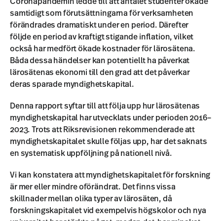
Coronapandemin ledde till att antalet studenter ökade
samtidigt som förutsättningarna för verksamheten
förändrades dramatiskt under en period. Därefter
följde en period av kraftigt stigande inflation, vilket
också har medfört ökade kostnader för lärosätena.
Båda dessa händelser kan potentiellt ha påverkat
lärosätenas ekonomi till den grad att det påverkar
deras sparade myndighetskapital.
Denna rapport syftar till att följa upp hur lärosätenas
myndighetskapital har utvecklats under perioden 2016–
2023. Trots att Riksrevisionen rekommenderade att
myndighetskapitalet skulle följas upp, har det saknats
en systematisk uppföljning på nationell nivå.
Vi kan konstatera att myndighetskapitalet för forskning
är mer eller mindre oförändrat. Det finns vissa
skillnader mellan olika typer av lärosäten, då
forskningskapitalet vid exempelvis högskolor och nya