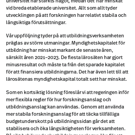
universitet har stärkts något, medan det har minskat
vid breda etablerade universitet. Allt som allt tyder
utvecklingen på att forskningen har relativt stabila och
långsiktiga förutsättningar.
Vår uppföljning tyder på att utbildningsverksamheten
präglas av större utmaningar. Myndighetskapitalet för
utbildning har minskat markant de senaste åren,
särskilt åren 2021–2023. De flesta lärosäten har gjort
minusresultat och måste ta från det sparade kapitalet
för att finansiera utbildningarna. Det har även lett till att
lärosätenas myndighetskapital totalt sett har minskat.
Som en kortsiktig lösning föreslår vi att regeringen inför
mer flexibla regler för hur forskningsanslag och
utbildningsanslag kan användas. Genom att använda
mer stabila forskningsanslag för att täcka tillfälliga
budgetunderskott på utbildningssidan går det att
stabilisera och öka långsiktigheten för verksamheten.