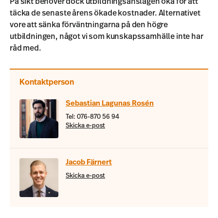
På sikt behöver dock utbildningsanslagen öka för att
täcka de senaste årens ökade kostnader. Alternativet
vore att sänka förväntningarna på den högre
utbildningen, något vi som kunskapssamhälle inte har
råd med.
Kontaktperson
Sebastian Lagunas Rosén
Tel: 076-870 56 94
Skicka e-post
Jacob Färnert
Skicka e-post