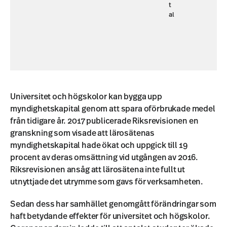
t
al
Universitet och högskolor kan bygga upp
myndighetskapital genom att spara oförbrukade medel
från tidigare år. 2017 publicerade Riksrevisionen en
granskning som visade att lärosätenas
myndighetskapital hade ökat och uppgick till 19
procent av deras omsättning vid utgången av 2016.
Riksrevisionen ansåg att lärosätena inte fullt ut
utnyttjade det utrymme som gavs för verksamheten.
Sedan dess har samhället genomgått förändringar som
haft betydande effekter för universitet och högskolor.