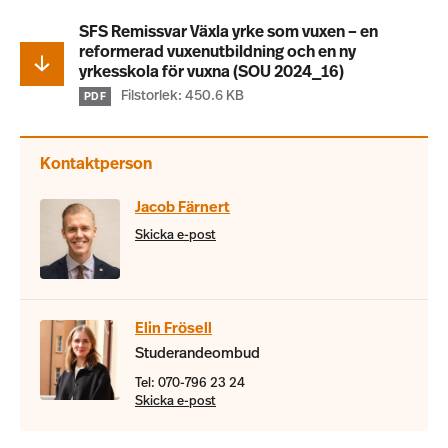
SFS Remissvar Växla yrke som vuxen – en
reformerad vuxenutbildning och en ny
yrkesskola för vuxna (SOU 2024_16)
Filstorlek: 450.6 KB
PDF
Kontaktperson
Jacob Färnert
Skicka e-post
Elin Frösell
Studerandeombud
Tel: 070-796 23 24
Skicka e-post