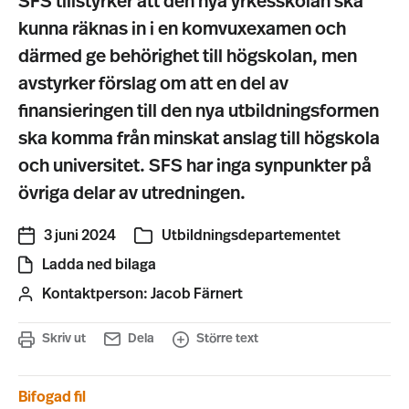
SFS tillstyrker att den nya yrkesskolan ska
kunna räknas in i en komvuxexamen och
därmed ge behörighet till högskolan, men
avstyrker förslag om att en del av
finansieringen till den nya utbildningsformen
ska komma från minskat anslag till högskola
och universitet. SFS har inga synpunkter på
övriga delar av utredningen.
3 juni 2024
Utbildningsdepartementet
Ladda ned bilaga
Kontaktperson:
Jacob Färnert
Skriv ut
Dela
Större text
Bifogad fil