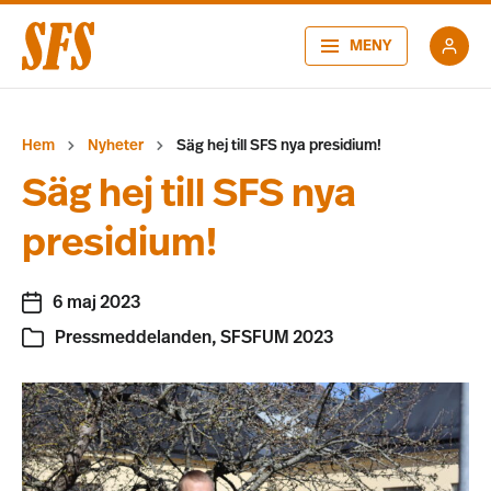
MENY
Hem
Nyheter
Säg hej till SFS nya presidium!
Säg hej till SFS nya
presidium!
6 maj 2023
Pressmeddelanden
,
SFSFUM 2023