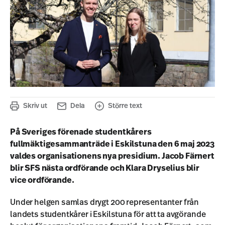
Skriv ut
Dela
Större text
På Sveriges förenade studentkårers
fullmäktigesammanträde i Eskilstuna den 6 maj 2023
valdes organisationens nya presidium. Jacob Färnert
blir SFS nästa ordförande och Klara Dryselius blir
vice ordförande.
Under helgen samlas drygt 200 representanter från
landets studentkårer i Eskilstuna för att ta avgörande