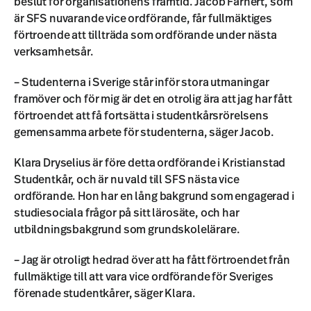
beslut för organisationens framtid. Jacob Färnert, som
är SFS nuvarande vice ordförande, får fullmäktiges
förtroende att tillträda som ordförande under nästa
verksamhetsår.
– Studenterna i Sverige står inför stora utmaningar
framöver och för mig är det en otrolig ära att jag har fått
förtroendet att få fortsätta i studentkårsrörelsens
gemensamma arbete för studenterna, säger Jacob.
Klara Dryselius är före detta ordförande i Kristianstad
Studentkår, och är nu vald till SFS nästa vice
ordförande. Hon har en lång bakgrund som engagerad i
studiesociala frågor på sitt lärosäte, och har
utbildningsbakgrund som grundskolelärare.
– Jag är otroligt hedrad över att ha fått förtroendet från
fullmäktige till att vara vice ordförande för Sveriges
förenade studentkårer, säger Klara.