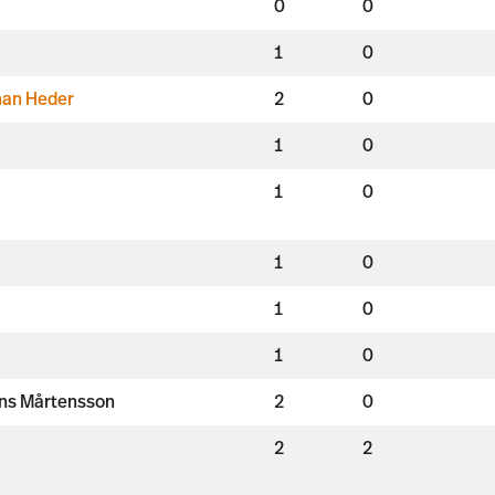
0
0
1
0
han Heder
2
0
1
0
1
0
1
0
1
0
1
0
ens Mårtensson
2
0
2
2