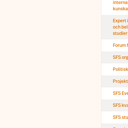
interna
kunska
Expert 
och bel
studier
Forum f
SFS or
Politis
Projekt
SFS Ev
SFS kv
SFS st