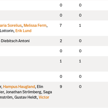
0
0
0
0
aria Sorelius
,
Melissa Ferm
,
7
1
 Lottorin,
Erik Lund
 Diebitsch Antoni
2
0
0
0
1
1
0
0
r,
Hampus Haugland
, Elin
9
0
ler, Jonathan Strömberg, Saga
lmström, Gustav Heldt,
Victor