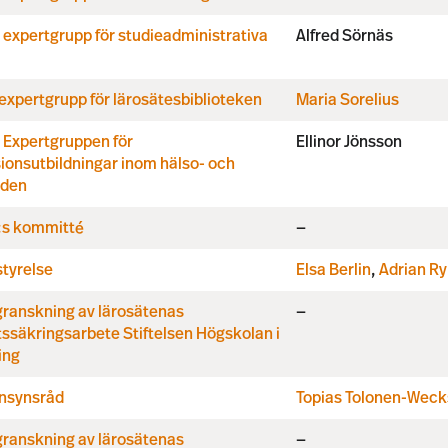
expertgrupp för studieadministrativa
Alfred Sörnäs
xpertgrupp för lärosätesbiblioteken
Maria Sorelius
 Expertgruppen för
Ellinor Jönsson
ionsutbildningar inom hälso- och
rden
s kommitté
—
tyrelse
Elsa Berlin
,
Adrian R
granskning av lärosätenas
—
tssäkringsarbete Stiftelsen Högskolan i
ing
insynsråd
Topias Tolonen-Wec
granskning av lärosätenas
—