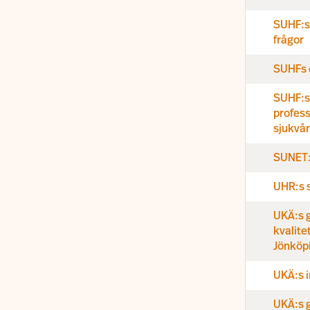
SUHF:s 
frågor
SUHFs e
SUHF:s
profess
sjukvå
SUNET:
UHR:s s
UKÄ:s 
kvalite
Jönköp
UKÄ:s 
UKÄ:s 