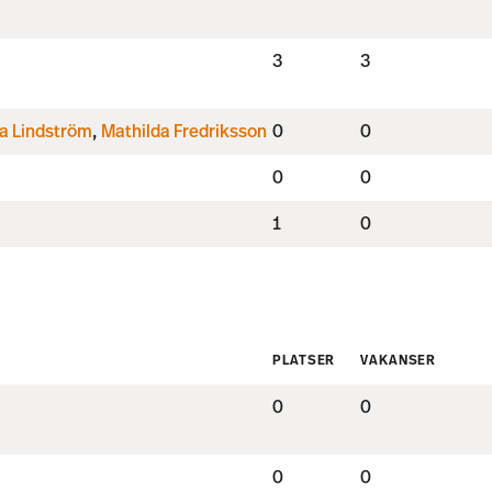
3
3
ia Lindström
,
Mathilda Fredriksson
0
0
0
0
1
0
PLATSER
VAKANSER
0
0
0
0