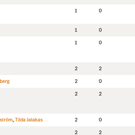
1
0
1
0
1
0
2
2
yberg
2
0
2
2
kström
,
Tilda Jalakas
2
0
2
2