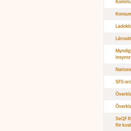
Kommu
Konsum
Ladokko
Lärosä
Myndig
insyns
Nation
SFS or
Överkl
Överkl
SeQF Rå
för kva