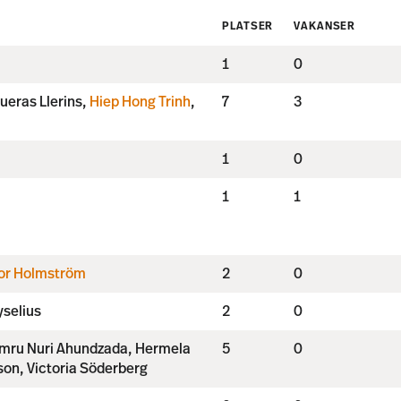
PLATSER
VAKANSER
1
0
gueras Llerins,
Hiep Hong Trinh
,
7
3
1
0
1
1
tor Holmström
2
0
yselius
2
0
mru Nuri Ahundzada, Hermela
5
0
on, Victoria Söderberg