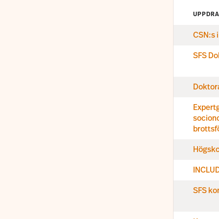
UPPDR
CSN:s 
SFS Do
Doktor
Expertg
sociono
brotts
Högsko
INCLUD
SFS kom