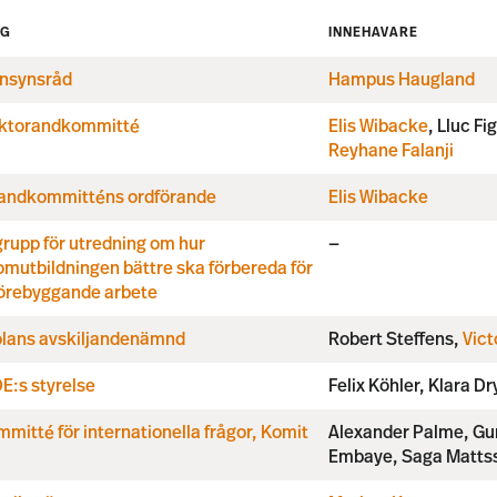
AG
INNEHAVARE
insynsråd
Hampus Haugland
ktorandkommitté
Elis Wibacke
, Lluc Fi
Reyhane Falanji
andkommitténs ordförande
Elis Wibacke
rupp för utredning om hur
—
mutbildningen bättre ska förbereda för
förebyggande arbete
lans avskiljandenämnd
Robert Steffens,
Vic
E:s styrelse
Felix Köhler, Klara Dr
mitté för internationella frågor, Komit
Alexander Palme, Gu
Embaye, Saga Mattss