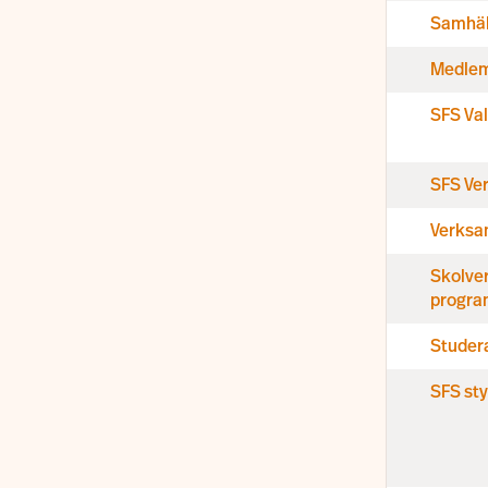
Samhäll
Medle
SFS Va
SFS Ve
Verksa
Skolver
progr
Stude
SFS sty