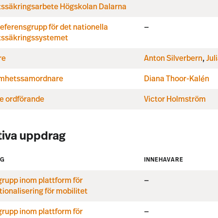
etssäkringsarbete Högskolan Dalarna
eferensgrupp för det nationella
—
etssäkringssystemet
re
Anton Silverbern
,
Jul
mhetssamordnare
Diana Thoor-Kalén
ce ordförande
Victor Holmström
tiva uppdrag
AG
INNEHAVARE
rupp inom plattform för
—
tionalisering för mobilitet
rupp inom plattform för
—