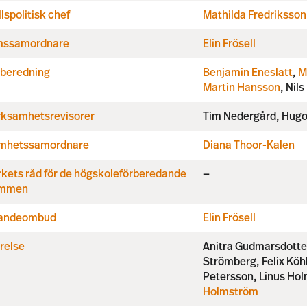
spolitisk chef
Mathilda Fredriksson
mssamordnare
Elin Frösell
lberedning
Benjamin Eneslatt
,
M
Martin Hansson
, Nils
rksamhetsrevisorer
Tim Nedergård, Hugo
mhetssamordnare
Diana Thoor-Kalen
kets råd för de högskoleförberedande
—
ammen
randeombud
Elin Frösell
relse
Anitra Gudmarsdotte
Strömberg, Felix Köh
Petersson, Linus Ho
Holmström