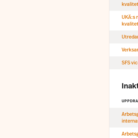
kvalit
UKÄ:s r
kvalit
Utreda
Verksa
SFS vi
Inak
UPPDR
Arbetsg
interna
Arbetsg