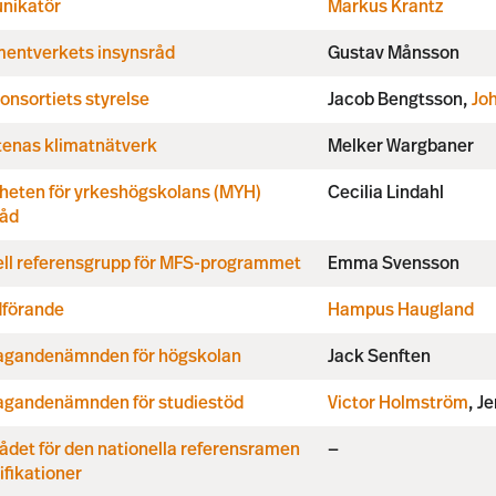
nikatör
Markus Krantz
entverkets insynsråd
Gustav Månsson
nsortiets styrelse
Jacob Bengtsson,
Jo
tenas klimatnätverk
Melker Wargbaner
heten för yrkeshögskolans (MYH)
Cecilia Lindahl
råd
ell referensgrupp för MFS-programmet
Emma Svensson
dförande
Hampus Haugland
agandenämnden för högskolan
Jack Senften
agandenämnden för studiestöd
Victor Holmström
, J
det för den nationella referensramen
—
lifikationer