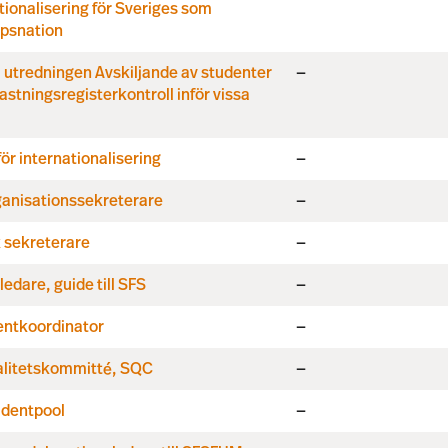
tionalisering för Sveriges som
psnation
i utredningen Avskiljande av studenter
—
astningsregisterkontroll inför vissa
ör internationalisering
—
ganisationssekreterare
—
k sekreterare
—
ledare, guide till SFS
—
entkoordinator
—
alitetskommitté, SQC
—
udentpool
—